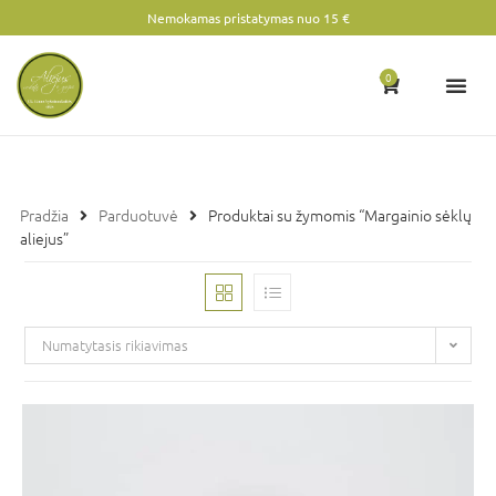
Nemokamas pristatymas nuo 15 €
0
Pradžia
Parduotuvė
Produktai su žymomis “Margainio sėklų
aliejus”
Numatytasis rikiavimas