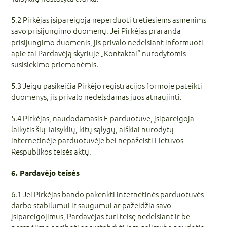
5.2 Pirkėjas įsipareigoja neperduoti tretiesiems asmenims
savo prisijungimo duomenų. Jei Pirkėjas praranda
prisijungimo duomenis, jis privalo nedelsiant informuoti
apie tai Pardavėją skyriuje „Kontaktai“ nurodytomis
susisiekimo priemonėmis.
5.3 Jeigu pasikeičia Pirkėjo registracijos formoje pateikti
duomenys, jis privalo nedelsdamas juos atnaujinti.
5.4 Pirkėjas, naudodamasis E-parduotuve, įsipareigoja
laikytis šių Taisyklių, kitų sąlygų, aiškiai nurodytų
internetinėje parduotuvėje bei nepažeisti Lietuvos
Respublikos teisės aktų.
6. Pardavėjo teisės
6.1 Jei Pirkėjas bando pakenkti internetinės parduotuvės
darbo stabilumui ir saugumui ar pažeidžia savo
įsipareigojimus, Pardavėjas turi teisę nedelsiant ir be