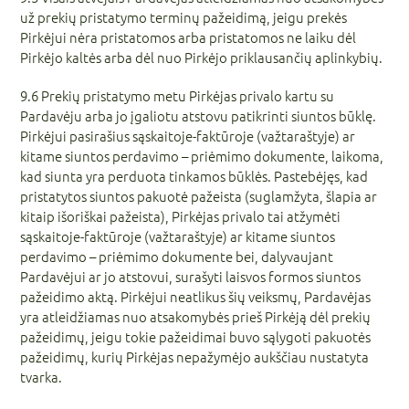
už prekių pristatymo terminų pažeidimą, jeigu prekės
Pirkėjui nėra pristatomos arba pristatomos ne laiku dėl
Pirkėjo kaltės arba dėl nuo Pirkėjo priklausančių aplinkybių.
9.6 Prekių pristatymo metu Pirkėjas privalo kartu su
Pardavėju arba jo įgaliotu atstovu patikrinti siuntos būklę.
Pirkėjui pasirašius sąskaitoje-faktūroje (važtaraštyje) ar
kitame siuntos perdavimo – priėmimo dokumente, laikoma,
kad siunta yra perduota tinkamos būklės. Pastebėjęs, kad
pristatytos siuntos pakuotė pažeista (suglamžyta, šlapia ar
kitaip išoriškai pažeista), Pirkėjas privalo tai atžymėti
sąskaitoje-faktūroje (važtaraštyje) ar kitame siuntos
perdavimo – priėmimo dokumente bei, dalyvaujant
Pardavėjui ar jo atstovui, surašyti laisvos formos siuntos
pažeidimo aktą. Pirkėjui neatlikus šių veiksmų, Pardavėjas
yra atleidžiamas nuo atsakomybės prieš Pirkėją dėl prekių
pažeidimų, jeigu tokie pažeidimai buvo sąlygoti pakuotės
pažeidimų, kurių Pirkėjas nepažymėjo aukščiau nustatyta
tvarka.