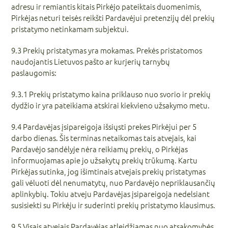
adresu ir remiantis kitais Pirkėjo pateiktais duomenimis,
Pirkėjas neturi teisės reikšti Pardavėjui pretenzijų dėl prekių
pristatymo netinkamam subjektui.
9.3 Prekių pristatymas yra mokamas. Prekės pristatomos
naudojantis Lietuvos pašto ar kurjerių tarnybų
paslaugomis:
9.3.1 Prekių pristatymo kaina priklauso nuo svorio ir prekių
dydžio ir yra pateikiama atskirai kiekvieno užsakymo metu.
9.4 Pardavėjas įsipareigoja išsiųsti prekes Pirkėjui per 5
darbo dienas. Šis terminas netaikomas tais atvejais, kai
Pardavėjo sandėlyje nėra reikiamų prekių, o Pirkėjas
informuojamas apie jo užsakytų prekių trūkumą. Kartu
Pirkėjas sutinka, jog išimtinais atvejais prekių pristatymas
gali vėluoti dėl nenumatytų, nuo Pardavėjo nepriklausančių
aplinkybių. Tokiu atveju Pardavėjas įsipareigoja nedelsiant
susisiekti su Pirkėju ir suderinti prekių pristatymo klausimus.
9.5 Visais atvejais Pardavėjas atleidžiamas nuo atsakomybės