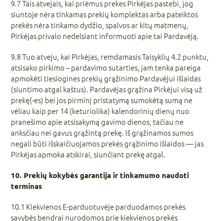
9.7 Tais atvejais, kai priėmus prekes Pirkėjas pastebi, jog
siuntoje nėra tinkamas prekių komplektas arba pateiktos
prekės nėra tinkamo dydžio, spalvos ar kitų matmenų,
Pirkėjas privalo nedelsiant informuoti apie tai Pardavėją.
9.8
Tuo
atveju, kai
Pirkėjas,
remdamasis Taisyklių
4.2 punktu,
atsisako pirkimo –
pardavimo sutarties,
jam tenka
pareiga
apmokėti tiesiogines prekių
grąžinimo Pardavėjui
išlaidas
(siuntimo
atgal kaštus). Pardavėjas
grąžina Pirkėjui visą už
prekę(-es) bei jos pirminį
pristatymą sumokėtą sumą
ne
vėliau kaip per
14 (keturiolika)
kalendorinių dienų nuo
pranešimo apie atsisakymą
gavimo dienos, tačiau ne
anksčiau nei gavus
grąžintą prekę. Iš
grąžinamos sumos
negali
būti išskaičiuojamos
prekės grąžinimo
išlaidos — jas
Pirkėjas
apmoka atskirai,
siunčiant prekę atgal.
10. Prekių kokybės garantija ir tinkamumo naudoti
terminas
10.1 Kiekvienos E-parduotuvėje parduodamos prekės
savybės bendrai nurodomos prie kiekvienos prekės