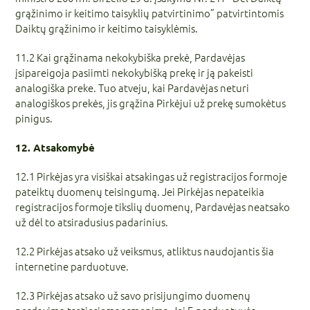
grąžinimo ir keitimo taisyklių patvirtinimo” patvirtintomis
Daiktų grąžinimo ir keitimo taisyklėmis.
11.2 Kai grąžinama nekokybiška prekė, Pardavėjas
įsipareigoja pasiimti nekokybišką prekę ir ją pakeisti
analogiška preke. Tuo atveju, kai Pardavėjas neturi
analogiškos prekės, jis grąžina Pirkėjui už prekę sumokėtus
pinigus.
12. Atsakomybė
12.1 Pirkėjas yra visiškai atsakingas už registracijos formoje
pateiktų duomenų teisingumą. Jei Pirkėjas nepateikia
registracijos formoje tikslių duomenų, Pardavėjas neatsako
už dėl to atsiradusius padarinius.
12.2 Pirkėjas atsako už veiksmus, atliktus naudojantis šia
internetine parduotuve.
12.3 Pirkėjas atsako už savo prisijungimo duomenų