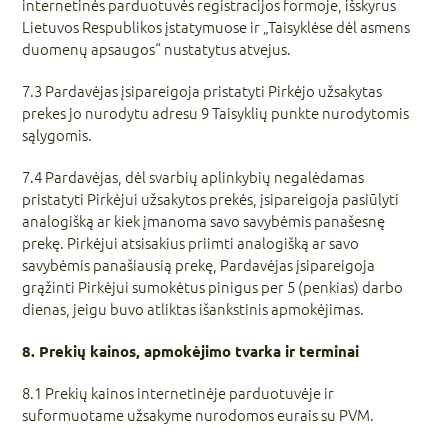
internetinės parduotuvės registracijos formoje, išskyrus
Lietuvos Respublikos įstatymuose ir „Taisyklėse dėl asmens
duomenų apsaugos“ nustatytus atvejus.
7.3 Pardavėjas įsipareigoja pristatyti Pirkėjo užsakytas
prekes jo nurodytu adresu 9 Taisyklių punkte nurodytomis
sąlygomis.
7.4 Pardavėjas, dėl svarbių aplinkybių negalėdamas
pristatyti Pirkėjui užsakytos prekės, įsipareigoja pasiūlyti
analogišką ar kiek įmanoma savo savybėmis panašesnę
prekę. Pirkėjui atsisakius priimti analogišką ar savo
savybėmis panašiausią prekę, Pardavėjas įsipareigoja
grąžinti Pirkėjui sumokėtus pinigus per 5 (penkias) darbo
dienas, jeigu buvo atliktas išankstinis apmokėjimas.
8. Prekių kainos, apmokėjimo tvarka ir terminai
8.1 Prekių kainos internetinėje parduotuvėje ir
suformuotame užsakyme nurodomos eurais su PVM.