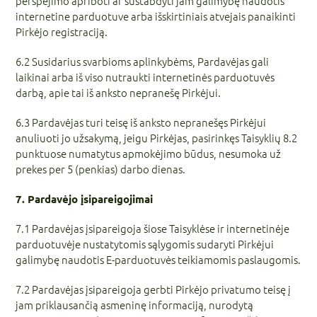
perspėjimo apriboti ar sustabdyti jam galimybę naudotis
internetine parduotuve arba išskirtiniais atvejais panaikinti
Pirkėjo registraciją.
6.2 Susidarius svarbioms aplinkybėms, Pardavėjas gali
laikinai arba iš viso nutraukti internetinės parduotuvės
darbą, apie tai iš anksto nepranešę Pirkėjui.
6.3 Pardavėjas turi teisę iš anksto nepranešęs Pirkėjui
anuliuoti jo užsakymą, jeigu Pirkėjas, pasirinkęs Taisyklių 8.2
punktuose numatytus apmokėjimo būdus, nesumoka už
prekes per 5 (penkias) darbo dienas.
7. Pardavėjo įsipareigojimai
7.1 Pardavėjas įsipareigoja šiose Taisyklėse ir internetinėje
parduotuvėje nustatytomis sąlygomis sudaryti Pirkėjui
galimybę naudotis E-parduotuvės teikiamomis paslaugomis.
7.2 Pardavėjas įsipareigoja gerbti Pirkėjo privatumo teisę į
jam priklausančią asmeninę informaciją, nurodytą