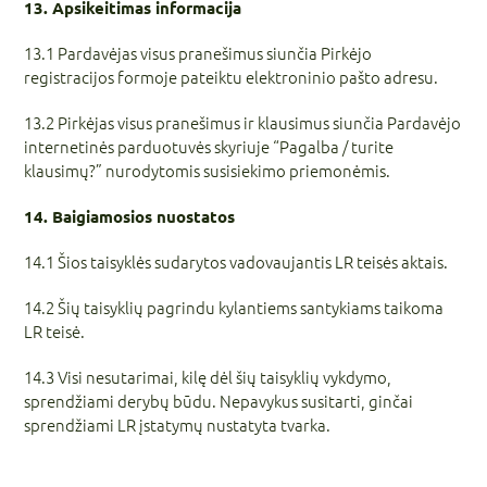
13. Apsikeitimas informacija
13.1 Pardavėjas visus pranešimus siunčia Pirkėjo
registracijos formoje pateiktu elektroninio pašto adresu.
13.2 Pirkėjas visus pranešimus ir klausimus siunčia Pardavėjo
internetinės parduotuvės skyriuje “Pagalba / turite
klausimų?” nurodytomis susisiekimo priemonėmis.
14. Baigiamosios nuostatos
14.1 Šios taisyklės sudarytos vadovaujantis LR teisės aktais.
14.2 Šių taisyklių pagrindu kylantiems santykiams taikoma
LR teisė.
14.3 Visi nesutarimai, kilę dėl šių taisyklių vykdymo,
sprendžiami derybų būdu. Nepavykus susitarti, ginčai
sprendžiami LR įstatymų nustatyta tvarka.