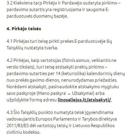
3.2 Kiekviena tarp Pirkėjo ir Pardavėjo sudaryta pirkimo –
pardavimo sutartis yra registruojama ir saugoma E-
parduotuvės duomenų bazėje.
4. Pirkėjo teisės
4.1 Pirkėjas turi teisę pirkti prekes E-parduotuvėje šių
Taisyklių nustatyta tvarka.
4.2 Pirkėjas, kaip vartotojas (fizinis asmuo, veikiantis ne
verslo tikslais), turi teisę atsisakyti prekių pirkimo –
pardavimo sutarties per 14 (keturiolika) kalendorinių dienų
nuo prekės gavimo dienos, nenurodydamas priežasties.
Norėdami atsisakyti, pasinaudokite atsisakymo mygtuku
savo paskyroje (Mano paskyra → Užsakymai) arba
užpildykite formą adresu
.
linosaliejus.lt/atsisakyti/
4.3 Šio Taisyklių punkto numatyta teisė įgyvendinama
vadovaujantis Europos Parlamento ir Tarybos direktyva
2011/83/ES dėl vartotojų teisių ir Lietuvos Respublikos
civiliniu kodeksu.