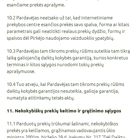
esančiame prekės aprašyme.
10.2 Pardavėjas neatsako už tai, kad internetiniame
prekybos centre esančios prekės savo spalva, forma ar kitais
parametrais gali neatitikti realaus prekių dydžio, formų ir
spalvos dėl Pirkėjo naudojamo vaizduoklio ypatybių.
10.3 Pardavėjas tam tikroms prekių rūšims suteikia tam tikrą
laiką galiojančią daiktų kokybės garantiją, kurios konkretus
terminas ir kitos sąlygos nurodomi tokių prekių
aprašymuose.
10.4 Tuo atveju, kai Pardavėjas tam tikroms prekių rūšims
daiktų kokybės garantijos nesuteikia, galioja garantija,
numatyta atitinkamų teisės aktų.
11. Nekokybiškų prekių keitimo ir grąžinimo sąlygos
11.1 Parduotų prekių trūkumai šalinami, nekokybiškos
prekės yra keičiamos, grąžinamos vadovaujantis ūkio
ministro 2001m. birželio 29 d. įsakymu Nr. 217 “Dėl Daiktų