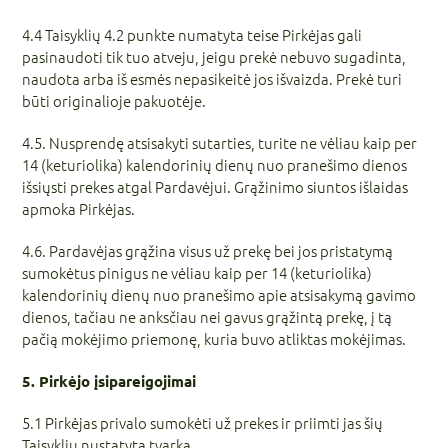
4.4 Taisyklių 4.2 punkte numatyta teise Pirkėjas gali
pasinaudoti tik tuo atveju, jeigu prekė nebuvo sugadinta,
naudota arba iš esmės nepasikeitė jos išvaizda. Prekė turi
būti originalioje pakuotėje.
4.5. Nusprendę atsisakyti sutarties, turite ne vėliau kaip per
14 (keturiolika) kalendorinių dienų nuo pranešimo dienos
išsiųsti prekes atgal Pardavėjui. Grąžinimo siuntos išlaidas
apmoka Pirkėjas.
4.6. Pardavėjas grąžina visus už prekę bei jos pristatymą
sumokėtus pinigus ne vėliau kaip per 14 (keturiolika)
kalendorinių dienų nuo pranešimo apie atsisakymą gavimo
dienos, tačiau ne anksčiau nei gavus grąžintą prekę, į tą
pačią mokėjimo priemonę, kuria buvo atliktas mokėjimas.
5. Pirkėjo įsipareigojimai
5.1 Pirkėjas privalo sumokėti už prekes ir priimti jas šių
Taisyklių nustatyta tvarka.