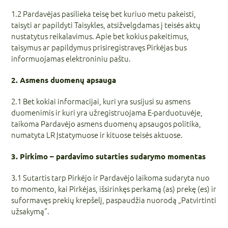
1.2 Pardavėjas pasilieka teisę bet kuriuo metu pakeisti,
taisyti ar papildyti Taisykles, atsižvelgdamas į teisės aktų
nustatytus reikalavimus. Apie bet kokius pakeitimus,
taisymus ar papildymus prisiregistravęs Pirkėjas bus
informuojamas elektroniniu paštu.
2. Asmens duomenų apsauga
2.1 Bet kokiai informacijai, kuri yra susijusi su asmens
duomenimis ir kuri yra užregistruojama E-parduotuvėje,
taikoma Pardavėjo asmens duomenų apsaugos politika,
numatyta LR Įstatymuose ir kituose teisės aktuose.
3. Pirkimo – pardavimo sutarties sudarymo momentas
3.1 Sutartis tarp Pirkėjo ir Pardavėjo laikoma sudaryta nuo
to momento, kai Pirkėjas, išsirinkęs perkamą (as) prekę (es) ir
suformavęs prekių krepšelį, paspaudžia nuorodą „Patvirtinti
užsakymą“.