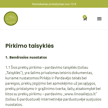
Nemokamas pristatymas nuo 15 €
0
Pirkimo taisyklės
1. Bendrosios nuostatos
1.1 Šios prekių pirkimo – pardavimo taisyklės (toliau
„Taisyklės“), yra šalims privalomas teisinis dokumentas,
kuriame nustatomos Pirkėjo ir Pardavėjo teisės bei
pareigos, prekių įsigijimo bei apmokėjimo už jas sąlygos,
prekių pristatymo ir grąžinimo tvarka, šalių atsakomybė bei
kitos su prekių pirkimu – pardavimu „www.linosaliejus.lt“
(toliau E-parduotuvė) internetinėje parduotuvėje susijusios
nuostatos.