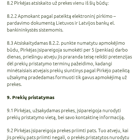
8.2 Pirkėjas atsiskaito už prekes vienu iš šių būdų:
8.2.2 Apmokant pagal pateiktą elektroninį pirkimo –
pardavimo dokumentą Lietuvos ir Latvijos bankų el.
bankininkystės sistemomis.
8.3 Atsiskaitydamas 8.2.2. punkte numatytu apmokėjimo
būdu, Pirkėjas įsipareigoja sumokėti per 5 (penkias) darbo
dienas, priešingu atveju jis praranda teisę reikšti pretenzijas
dėl prekių pristatymo terminų pažeidimo, kadangi
minėtaisiais atvejais prekių siuntinys pagal Pirkėjo pateiktą
užsakymą pradedamas formuoti tik gavus apmokėjimą už
prekes.
9. Prekių pristatymas
9.1 Pirkėjas, užsakydamas prekes, įsipareigoja nurodyti
prekių pristatymo vietą, bei savo kontaktinę informaciją.
9.2 Pirkėjas įsipareigoja prekes priimti pats. Tuo atveju, kai
jis prekių pats priimti negali, o prekės pristatytos nurodytu