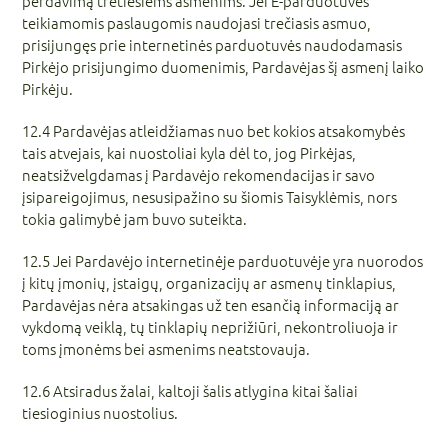
perdavimą tretiesiems asmenims. Jei E-parduotuvės
teikiamomis paslaugomis naudojasi trečiasis asmuo,
prisijungęs prie internetinės parduotuvės naudodamasis
Pirkėjo prisijungimo duomenimis, Pardavėjas šį asmenį laiko
Pirkėju.
12.4 Pardavėjas atleidžiamas nuo bet kokios atsakomybės
tais atvejais, kai nuostoliai kyla dėl to, jog Pirkėjas,
neatsižvelgdamas į Pardavėjo rekomendacijas ir savo
įsipareigojimus, nesusipažino su šiomis Taisyklėmis, nors
tokia galimybė jam buvo suteikta.
12.5 Jei Pardavėjo internetinėje parduotuvėje yra nuorodos
į kitų įmonių, įstaigų, organizacijų ar asmenų tinklapius,
Pardavėjas nėra atsakingas už ten esančią informaciją ar
vykdomą veiklą, tų tinklapių neprižiūri, nekontroliuoja ir
toms įmonėms bei asmenims neatstovauja.
12.6 Atsiradus žalai, kaltoji šalis atlygina kitai šaliai
tiesioginius nuostolius.